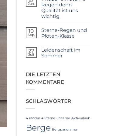
Jan.
Regen denn
Qualität ist uns
wichtig
Keine
Kommentare
Sterne-Regen und
zu
10
Wieder
Sep.
Pfoten-Klasse
ein
Sterne-
Keine
Regen
Kommentare
Leidenschaft im
denn
zu
27
Qualität
Sterne-
Juli
Sommer
ist
Regen
uns
und
Keine
wichtig
Pfoten-
Kommentare
Klasse
zu
Leidenschaft
DIE LETZTEN
im
KOMMENTARE
Sommer
SCHLAGWÖRTER
4 Pfoten
4 Sterne
5 Sterne
Aktivurlaub
Berge
Bergpanorama