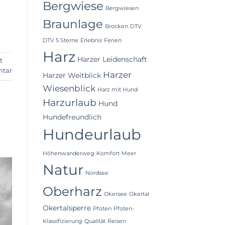
Bergwiese
Bergwiesen
Braunlage
Brocken
DTV
DTV 5 Sterne
Erlebnis
Ferien
Harz
Harzer Leidenschaft
t
ntar
Harzer
Harzer Weitblick
Wiesenblick
Harz mit Hund
Harzurlaub
Hund
Hundefreundlich
Hundeurlaub
Höhenwanderweg
Komfort
Meer
Natur
Nordsee
Oberharz
Okersee
Okertal
Okertalsperre
Pfoten
Pfoten-
Klassifizierung
Qualität
Reisen