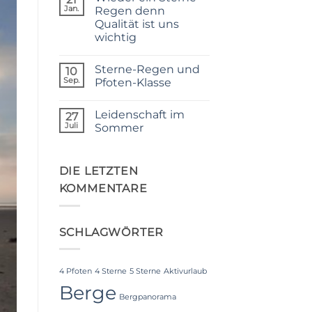
Jan.
Regen denn
Qualität ist uns
wichtig
Keine
Kommentare
Sterne-Regen und
zu
10
Wieder
Sep.
Pfoten-Klasse
ein
Sterne-
Keine
Regen
Kommentare
Leidenschaft im
denn
zu
27
Qualität
Sterne-
Juli
Sommer
ist
Regen
uns
und
Keine
wichtig
Pfoten-
Kommentare
Klasse
zu
Leidenschaft
DIE LETZTEN
im
KOMMENTARE
Sommer
SCHLAGWÖRTER
4 Pfoten
4 Sterne
5 Sterne
Aktivurlaub
Berge
Bergpanorama