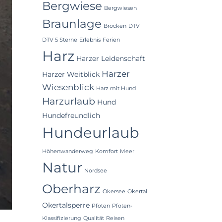
Bergwiese
Bergwiesen
Braunlage
Brocken
DTV
DTV 5 Sterne
Erlebnis
Ferien
Harz
Harzer Leidenschaft
Harzer
Harzer Weitblick
Wiesenblick
Harz mit Hund
Harzurlaub
Hund
Hundefreundlich
Hundeurlaub
Höhenwanderweg
Komfort
Meer
Natur
Nordsee
Oberharz
Okersee
Okertal
Okertalsperre
Pfoten
Pfoten-
Klassifizierung
Qualität
Reisen