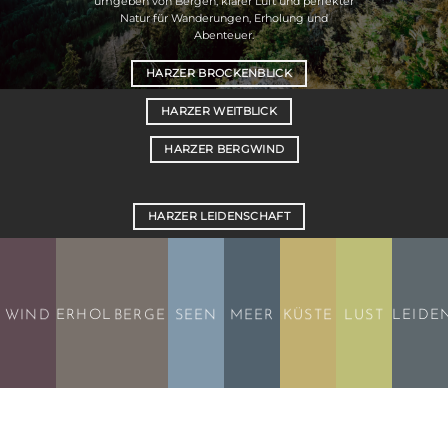
umgeben von Bergen, klarer Luft und perfekter
Natur für Wanderungen, Erholung und
Abenteuer.
HARZER BROCKENBLICK
HARZER WEITBLICK
HARZER BERGWIND
HARZER LEIDENSCHAFT
HARZER WIESENBLICK
HARZER WIESENBERG
WIND
ERHOLUNG
BERGE
SEEN
MEER
KÜSTE
LUST
LEIDE