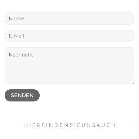
H I E R F I N D E N S I E U N S A U C H