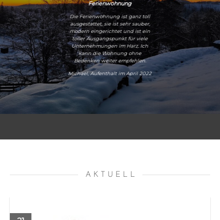
Ferienwohnung
Die Ferienwohnung ist ganz toll
ausgestattet, sie ist sehr sauber,
modern eingerichtet und ist ein
toller Ausgangspunkt für viele
Unternehmungen im Harz. Ich
kann die Wohnung ohne
Bedenken weiter empfehlen.
Michael, Aufenthalt im April 2022
A K T U E L L