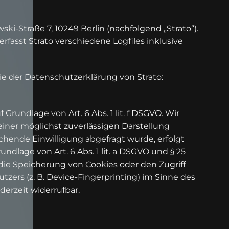
wski-Straße 7, 10249 Berlin (nachfolgend „Strato“).
fasst Strato verschiedene Logfiles inklusive
e der Datenschutzerklärung von Strato:
Grundlage von Art. 6 Abs. 1 lit. f DSGVO. Wir
einer möglichst zuverlässigen Darstellung
chende Einwilligung abgefragt wurde, erfolgt
undlage von Art. 6 Abs. 1 lit. a DSGVO und § 25
 die Speicherung von Cookies oder den Zugriff
zers (z. B. Device-Fingerprinting) im Sinne des
derzeit widerrufbar.