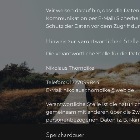
Wir weisen darauf hin, dass die Daten
Kommunikation per E-Mail) Sicherhei
Schutz der Daten vor dem Zugriff durc
Hinweis zur verantwortlichen Stelle
Die verantwortliche Stelle für die Dat
Nikolaus Thorndike
Telefon: 01727099844
E-Mail: nikolaus.thorndike@web.de
Verantwortliche Stelle ist die natürlic
gemeinsam mit anderen über die Zwe
personenbezogenen Daten (z. B. Namen
Speicherdauer