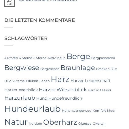
27
denn
Regen
Juli
Qualität
Keine
und
ist
Kommentare
Pfoten-
zu
uns
Klasse
Leidenschaft
wichtig
DIE LETZTEN KOMMENTARE
im
Sommer
SCHLAGWÖRTER
Berge
4 Pfoten
4 Sterne
5 Sterne
Aktivurlaub
Bergpanorama
Bergwiese
Braunlage
Bergwiesen
Brocken
DTV
Harz
Harzer Leidenschaft
DTV 5 Sterne
Erlebnis
Ferien
Harzer Wiesenblick
Harzer Weitblick
Harz mit Hund
Harzurlaub
Hund
Hundefreundlich
Hundeurlaub
Höhenwanderweg
Komfort
Meer
Natur
Oberharz
Nordsee
Okersee
Okertal