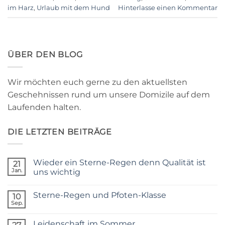
im Harz
,
Urlaub mit dem Hund
Hinterlasse einen Kommentar
ÜBER DEN BLOG
Wir möchten euch gerne zu den aktuellsten
Geschehnissen rund um unsere Domizile auf dem
Laufenden halten.
DIE LETZTEN BEITRÄGE
Wieder ein Sterne-Regen denn Qualität ist
21
Jan.
uns wichtig
Keine
Kommentare
Sterne-Regen und Pfoten-Klasse
zu
10
Wieder
Sep.
Keine
ein
Kommentare
Sterne-
zu
Regen
Leidenschaft im Sommer
Sterne-