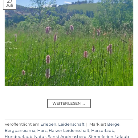
27
Juli
WEITERLESEN
→
Veröffentlicht am
Erleben
,
Leidenschaft
|
Markiert
Berge
,
Bergpanorama
,
Harz
,
Harzer Leidenschaft
,
Harzurlaub
,
Hundeurlaub
,
Natur
,
Sankt Andreasberg
,
Sterneferien
,
Urlaub