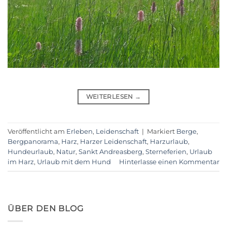
WEITERLESEN
→
Veröffentlicht am
Erleben
,
Leidenschaft
|
Markiert
Berge
,
Bergpanorama
,
Harz
,
Harzer Leidenschaft
,
Harzurlaub
,
Hundeurlaub
,
Natur
,
Sankt Andreasberg
,
Sterneferien
,
Urlaub
im Harz
,
Urlaub mit dem Hund
Hinterlasse einen Kommentar
ÜBER DEN BLOG