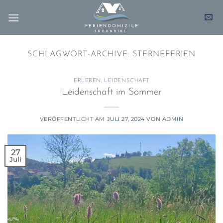
Zum
Inhalt
springen
SCHLAGWORT-ARCHIVE:
STERNEFERIEN
ERLEBEN
,
LEIDENSCHAFT
Leidenschaft im Sommer
VERÖFFENTLICHT AM
JULI 27, 2024
VON
ADMIN
27
Juli