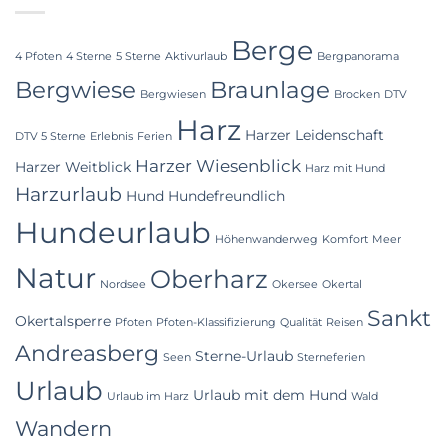
Berge
4 Pfoten
4 Sterne
5 Sterne
Aktivurlaub
Bergpanorama
Bergwiese
Braunlage
Bergwiesen
Brocken
DTV
Harz
Harzer Leidenschaft
DTV 5 Sterne
Erlebnis
Ferien
Harzer Wiesenblick
Harzer Weitblick
Harz mit Hund
Harzurlaub
Hund
Hundefreundlich
Hundeurlaub
Höhenwanderweg
Komfort
Meer
Natur
Oberharz
Nordsee
Okersee
Okertal
Sankt
Okertalsperre
Pfoten
Pfoten-Klassifizierung
Qualität
Reisen
Andreasberg
Sterne-Urlaub
Seen
Sterneferien
Urlaub
Urlaub mit dem Hund
Urlaub im Harz
Wald
Wandern