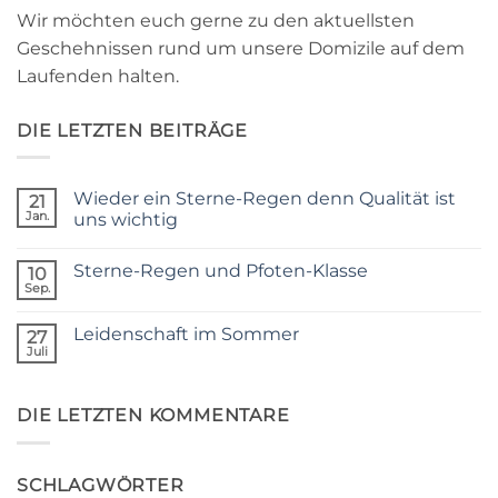
Wir möchten euch gerne zu den aktuellsten
Geschehnissen rund um unsere Domizile auf dem
Laufenden halten.
DIE LETZTEN BEITRÄGE
Wieder ein Sterne-Regen denn Qualität ist
21
Jan.
uns wichtig
Keine
Kommentare
Sterne-Regen und Pfoten-Klasse
zu
10
Wieder
Sep.
Keine
ein
Kommentare
Sterne-
zu
Regen
Leidenschaft im Sommer
27
Sterne-
denn
Regen
Juli
Qualität
Keine
und
ist
Kommentare
Pfoten-
zu
uns
Klasse
Leidenschaft
wichtig
DIE LETZTEN KOMMENTARE
im
Sommer
SCHLAGWÖRTER