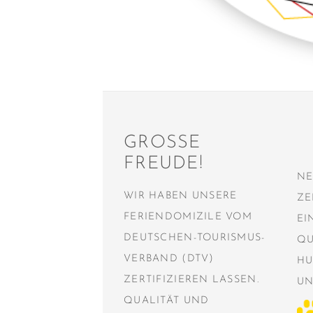
GROSSE F
REUDE!
NE
WIR HABEN UNSERE
ZE
FERIENDOMIZILE VOM
EI
DEUTSCHEN-TOURISMUS-
QU
VERBAND (DTV)
HU
ZERTIFIZIEREN LASSEN.
UN
QUALITÄT UND