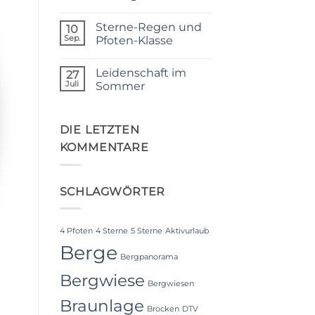
Keine
Kommentare
Sterne-Regen und
zu
10
Wieder
Sep.
Pfoten-Klasse
ein
Sterne-
Keine
Regen
Kommentare
Leidenschaft im
denn
zu
27
Qualität
Sterne-
Juli
Sommer
ist
Regen
uns
und
Keine
wichtig
Pfoten-
Kommentare
Klasse
zu
Leidenschaft
DIE LETZTEN
im
KOMMENTARE
Sommer
SCHLAGWÖRTER
4 Pfoten
4 Sterne
5 Sterne
Aktivurlaub
Berge
Bergpanorama
Bergwiese
Bergwiesen
Braunlage
Brocken
DTV