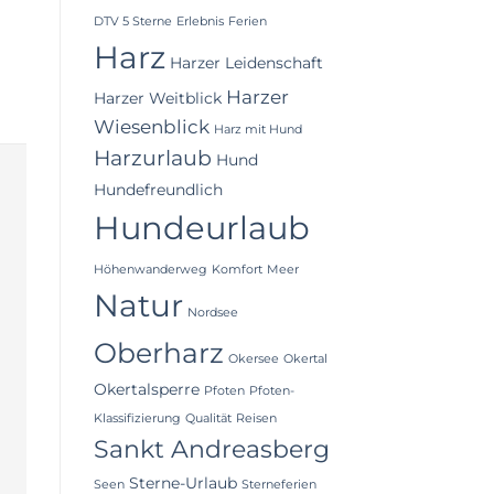
DTV 5 Sterne
Erlebnis
Ferien
Harz
Harzer Leidenschaft
Harzer
Harzer Weitblick
Wiesenblick
Harz mit Hund
Harzurlaub
Hund
Hundefreundlich
Hundeurlaub
Höhenwanderweg
Komfort
Meer
Natur
Nordsee
Oberharz
Okersee
Okertal
Okertalsperre
Pfoten
Pfoten-
Klassifizierung
Qualität
Reisen
Sankt Andreasberg
Sterne-Urlaub
Seen
Sterneferien