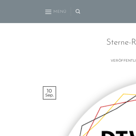
Zum
Inhalt
MENÜ
springen
Sterne-R
VERÖFFENTL
10
Sep.